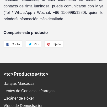
contacto de tinta luminosa, puede comunicarse con Miya
(Tel / WhatsApp / Wechat: +86 15099951380), quien le
brindará información más detallada.
Comparte este producto
Cuota
Compartir
Pío
Twittear
Fijarlo
Pin
en
en
en
Facebook
Twitter
Pinterest
<tc>Productos</tc>
Barajas Marcadas
Lentes de Contacto Infrarrojos
Escáner de Póker
Vídeo de Demostración