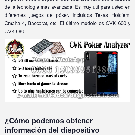
de la tecnología más avanzada. Es muy útil para usted en
diferentes juegos de póker, incluidos Texas Hold'em,
Omaha 4, Baccarat, etc. El último modelo es CVK 600 y
CVK 680.
¿Cómo podemos obtener
información del dispositivo