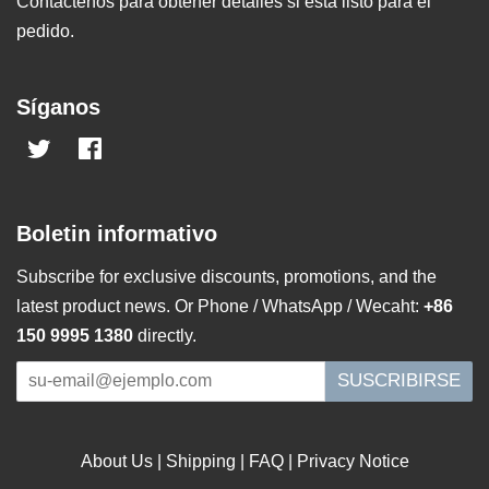
Contáctenos para obtener detalles si está listo para el
pedido.
Síganos
Twitter
Facebook
Boletin informativo
Subscribe for exclusive discounts, promotions, and the
latest product news. Or Phone / WhatsApp / Wecaht:
+86
150 9995 1380
directly.
SUSCRIBIRSE
About Us
|
Shipping
|
FAQ
|
Privacy Notice