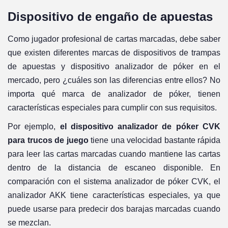
Dispositivo de engaño de apuestas
Como jugador profesional de cartas marcadas, debe saber
que existen diferentes marcas de dispositivos de trampas
de apuestas y dispositivo analizador de póker en el
mercado, pero ¿cuáles son las diferencias entre ellos? No
importa qué marca de analizador de póker, tienen
características especiales para cumplir con sus requisitos.
Por ejemplo,
el dispositivo analizador de póker CVK
para trucos de juego
tiene una velocidad bastante rápida
para leer las cartas marcadas cuando mantiene las cartas
dentro de la distancia de escaneo disponible. En
comparación con el sistema analizador de póker CVK, el
analizador AKK tiene características especiales, ya que
puede usarse para predecir dos barajas marcadas cuando
se mezclan.