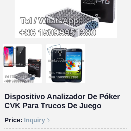
Dispositivo Analizador De Póker
CVK Para Trucos De Juego
Price:
Inquiry