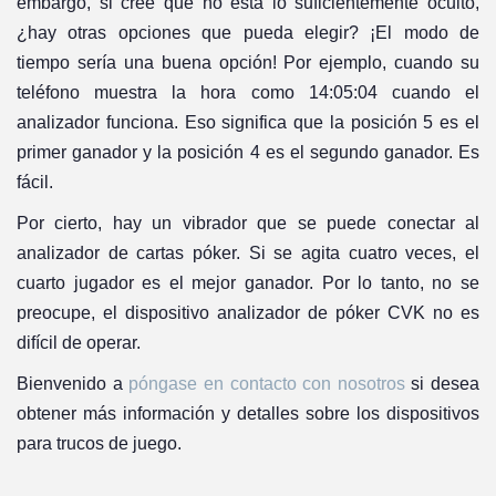
embargo, si cree que no está lo suficientemente oculto,
¿hay otras opciones que pueda elegir? ¡El modo de
tiempo sería una buena opción! Por ejemplo, cuando su
teléfono muestra la hora como 14:05:04 cuando el
analizador funciona. Eso significa que la posición 5 es el
primer ganador y la posición 4 es el segundo ganador. Es
fácil.
Por cierto, hay un vibrador que se puede conectar al
analizador de cartas póker. Si se agita cuatro veces, el
cuarto jugador es el mejor ganador. Por lo tanto, no se
preocupe, el dispositivo analizador de póker CVK no es
difícil de operar.
Bienvenido a
póngase en contacto con nosotros
si desea
obtener más información y detalles sobre los dispositivos
para trucos de juego.