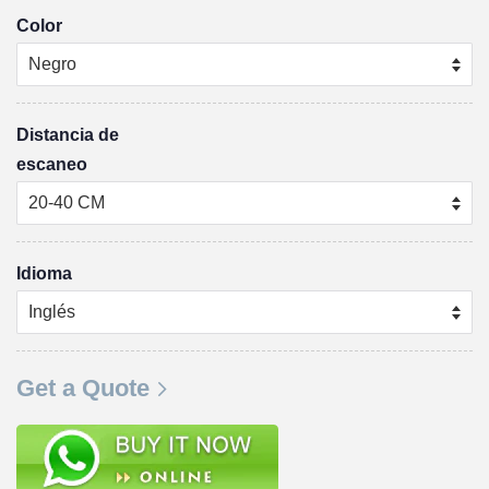
Color
Distancia de
escaneo
Idioma
Get a Quote