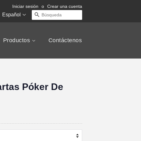
Iniciar sesión
o
Crear una cuenta
Español
BÚSQUEDA
Productos
Contáctenos
Lentes de Contacto de Póker
Cámara Escáner de Póker
Analizador de Póker
rtas Póker De
Dados de Trampa