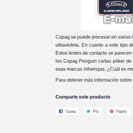
Copag se puede procesar en varios t
ultravioleta. En cuanto a este tipo 
Estos lentes de contacto se parecen 
los Copag Penguin cartas póker de 
esas marcas infrarrojas. ¿Cuál es me
Para obtener más información sobre 
Comparte este producto
Cuota
Compartir
Pío
Twittear
Fijarlo
P
en
en
e
Facebook
Twitter
P