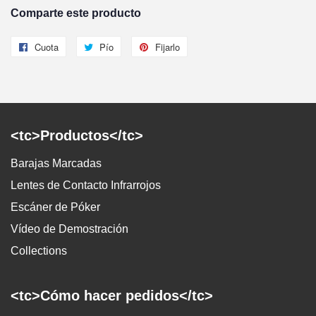
Comparte este producto
Cuota
Compartir
Pío
Twittear
Fijarlo
Pin
en
en
en
Facebook
Twitter
Pinterest
<tc>Productos</tc>
Barajas Marcadas
Lentes de Contacto Infrarrojos
Escáner de Póker
Vídeo de Demostración
Collections
<tc>Cómo hacer pedidos</tc>